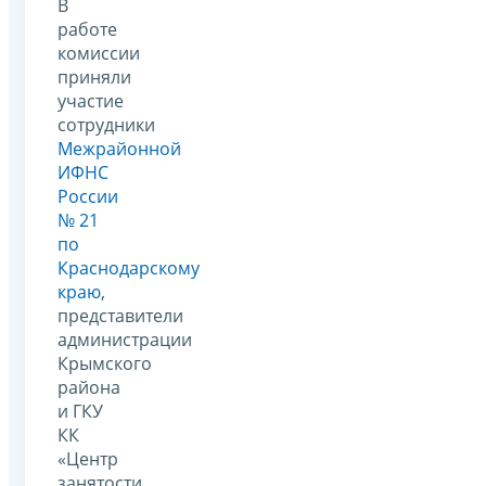
В
работе
комиссии
приняли
участие
сотрудники
Межрайонной
ИФНС
России
№ 21
по
Краснодарскому
краю
,
представители
администрации
Крымского
района
и ГКУ
КК
«Центр
занятости