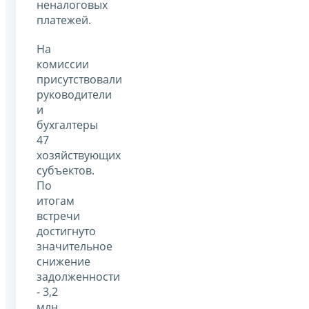
неналоговых
платежей.
На
комиссии
присутствовали
руководители
и
бухгалтеры
47
хозяйствующих
субъектов.
По
итогам
встречи
достигнуто
значительное
снижение
задолженности
- 3,2
млн