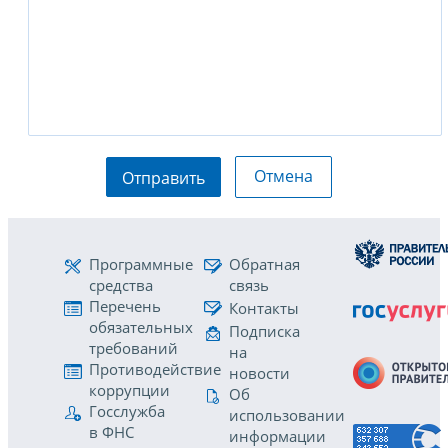
Отмена
Отправить
Программные
Обратная
средства
связь
Перечень
Контакты
обязательных
Подписка
требований
на
Противодействие
новости
коррупции
Об
Госслужба
использовании
в ФНС
информации