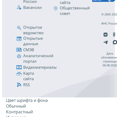
России
сайта
Вакансии
Общественный
совет
© 2005-202
ФНС Росси
Открытое
ведомство
Открытые
данные
СМЭВ
Дата
Аналитический
обновлени
портал
страницы
06.08.2026
Видеоматериалы
Карта
сайта
RSS
Цвет шрифта и фона
Обычный
Контрастный