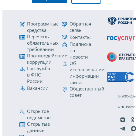
Программные
Обратная
средства
связь
Перечень
Контакты
обязательных
Подписка
требований
на
Противодействие
новости
коррупции
Об
Госслужба
использовании
в ФНС
информации
России
сайта
Вакансии
Общественный
совет
© 2005-202
ФНС Росси
Открытое
ведомство
Открытые
данные