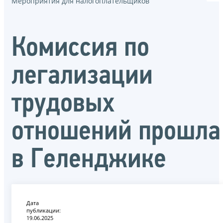
Мероприятия для налогоплательщиков
Комиссия по
легализации
трудовых
отношений прошла
в Геленджике
Дата
публикации:
19.06.2025