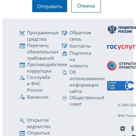
Отмена
Отправить
Программные
Обратная
средства
связь
Перечень
Контакты
обязательных
Подписка
требований
на
Противодействие
новости
коррупции
Об
Госслужба
использовании
в ФНС
информации
России
сайта
Вакансии
Общественный
совет
© 2005-202
ФНС Росси
Открытое
ведомство
Открытые