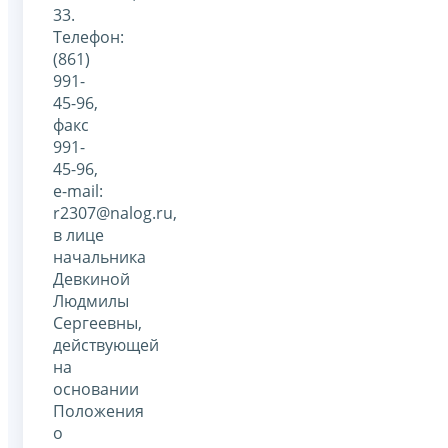
33.
Телефон:
(861)
991-
45-96,
факс
991-
45-96,
е-mail:
r2307@nalog.ru,
в лице
начальника
Девкиной
Людмилы
Сергеевны,
действующей
на
основании
Положения
о