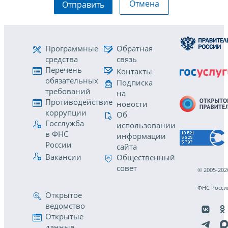
Отмена
Отправить
Программные
Обратная
средства
связь
Перечень
Контакты
обязательных
Подписка
требований
на
Противодействие
новости
коррупции
Об
Госслужба
использовании
в ФНС
информации
России
сайта
Вакансии
Общественный
совет
© 2005-202
ФНС Росси
Открытое
ведомство
Открытые
данные