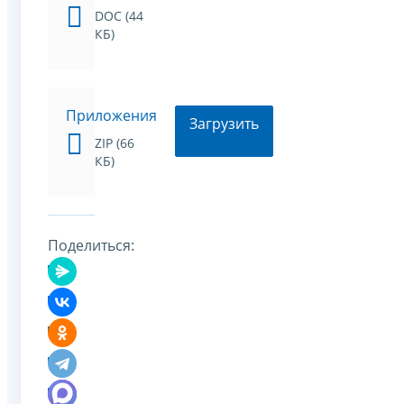
DOC (44
КБ)
Приложения
Загрузить
ZIP (66
КБ)
Поделиться: