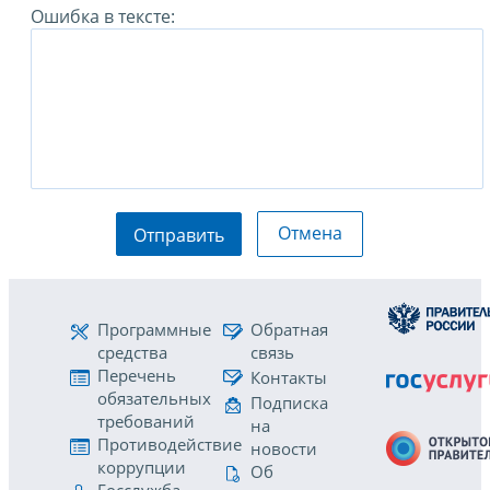
Ошибка в тексте:
Отмена
Отправить
Программные
Обратная
средства
связь
Перечень
Контакты
обязательных
Подписка
требований
на
Противодействие
новости
коррупции
Об