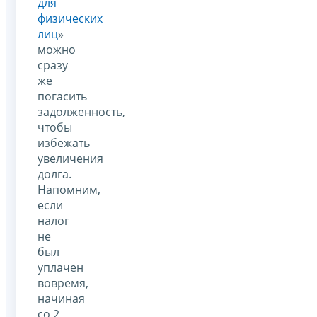
для
физических
лиц
»
можно
сразу
же
погасить
задолженность,
чтобы
избежать
увеличения
долга.
Напомним,
если
налог
не
был
уплачен
вовремя,
начиная
со 2