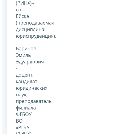
(РИНХ)»
в г.
Ейске
(преподаваемая
дисциплина:
юриспруденция).
Баринов
Эмиль
Эдуардович
-
доцент,
кандидат
юридических
наук,
преподаватель
филиала
ФГБОУ
ВО
«РГЭУ
(РИНХ)»