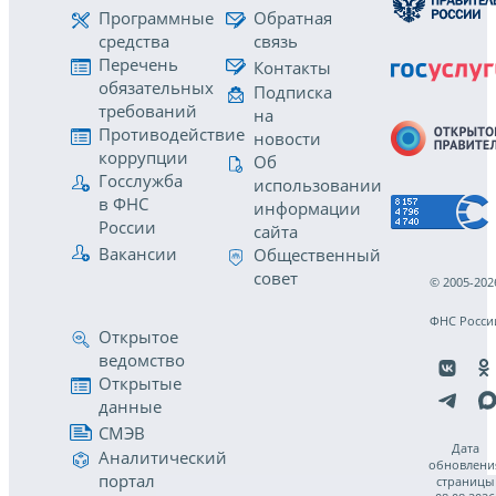
Программные
Обратная
средства
связь
Перечень
Контакты
обязательных
Подписка
требований
на
Противодействие
новости
коррупции
Об
Госслужба
использовании
в ФНС
информации
России
сайта
Вакансии
Общественный
совет
© 2005-202
ФНС Росси
Открытое
ведомство
Открытые
данные
СМЭВ
Дата
Аналитический
обновлени
портал
страницы