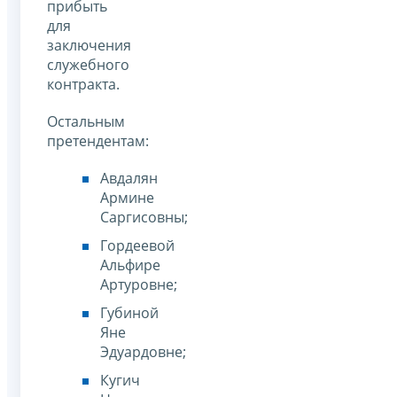
прибыть
для
заключения
служебного
контракта.
Остальным
претендентам:
Авдалян
Армине
Саргисовны;
Гордеевой
Альфире
Артуровне;
Губиной
Яне
Эдуардовне;
Кугич