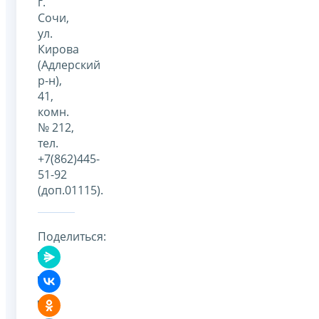
г.
Сочи,
ул.
Кирова
(Адлерский
р-н),
41,
комн.
№ 212,
тел.
+7(862)445-
51-92
(доп.01115).
Поделиться: