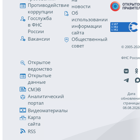
Противодействие
новости
коррупции
Об
Госслужба
использовании
в ФНС
информации
России
сайта
Вакансии
Общественный
совет
© 2005-202
ФНС Росси
Открытое
ведомство
Открытые
данные
СМЭВ
Дата
Аналитический
обновлени
портал
страницы
08.08.2026
Видеоматериалы
Карта
сайта
RSS