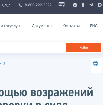
8-800-222-2222
и госуслуги
Документы
Контакты
ENG
Найти
и
мощью возражений