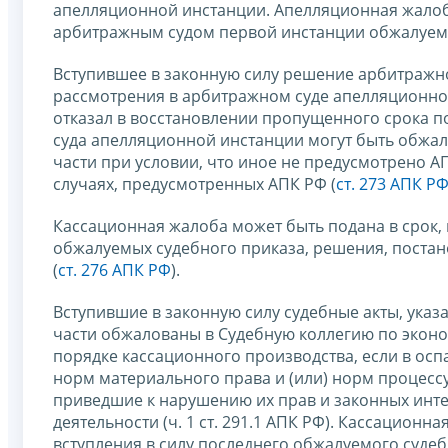
апелляционной инстанции. Апелляционная жалоб
арбитражным судом первой инстанции обжалуем
Вступившее в законную силу решение арбитражно
рассмотрения в арбитражном суде апелляционно
отказал в восстановлении пропущенного срока 
суда апелляционной инстанции могут быть обжал
части при условии, что иное не предусмотрено А
случаях, предусмотренных АПК РФ (
ст. 273 АПК Р
Кассационная жалоба может быть подана в срок,
обжалуемых судебного приказа, решения, постан
(
ст. 276 АПК РФ
).
Вступившие в законную силу судебные акты, указа
части обжалованы в Судебную коллегию по экон
порядке кассационного производства, если в ос
норм материального права и (или) норм процесс
приведшие к нарушению их прав и законных инт
деятельности (ч. 1 ст. 291.1 АПК РФ). Кассацион
вступления в силу последнего обжалуемого судебног