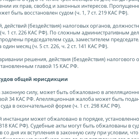
шении их прав, свобод и законных интересов. Пропущенн
т быть восстановлен судом (ч. 1, 7 ст. 219 КАС РФ).
 действий (бездействия) налоговых органов, должностн
(ч. 1 ст. 226 КАС РФ). По сложным административным де
родлены председателем суда, заместителем председател
ин месяц (ч. 5 ст. 226, ч. 2 ст. 141 КАС РФ).
ривании решения, действия (бездействия) налогового о
становленным главой 15 КАС РФ.
 судов общей юрисдикции
в законную силу, может быть обжаловано в апелляцион
авой 34 КАС РФ. Апелляционная жалоба может быть подан
уда в окончательной форме (ч. 1 ст. 298 КАС РФ).
й инстанции может обжаловано в порядке, установленн
. 318 КАС РФ). Судебные акты могут быть обжалованы в су
 со дня их вступления в законную силу при условии, чт