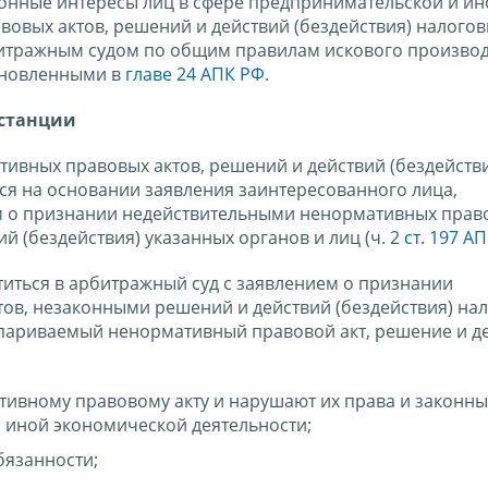
онные интересы лиц в сфере предпринимательской и ин
овых актов, решений и действий (бездействия) налого
битражным судом по общим правилам искового производ
ановленными в
главе 24 АПК РФ
.
нстанции
ивных правовых актов, решений и действий (бездейств
ся на основании заявления заинтересованного лица,
м о признании недействительными ненормативных прав
 (бездействия) указанных органов и лиц (ч. 2
ст. 197 А
титься в арбитражный суд с заявлением о признании
ов, незаконными решений и действий (бездействия) на
оспариваемый ненормативный правовой акт, решение и д
ативному правовому акту и нарушают их права и законн
 иной экономической деятельности;
бязанности;