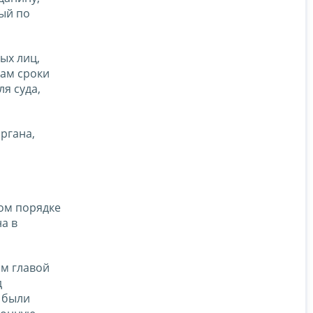
ый по
ых лиц,
лам сроки
я суда,
ргана,
ном порядке
а в
ом главой
д
о были