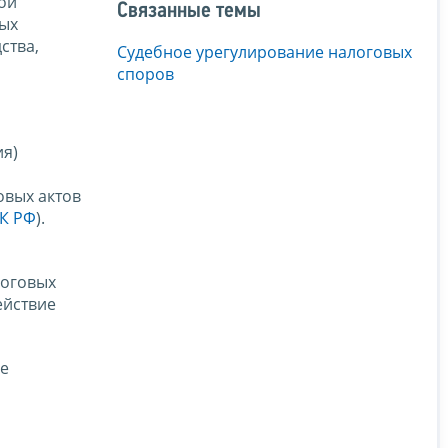
ой
Связанные темы
вых
ства,
Судебное урегулирование налоговых
споров
ия)
овых актов
ПК РФ
).
логовых
ействие
ые