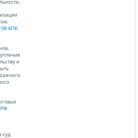
льности.
низации
ном.
 198 АПК
нов,
тупления
льству и
быть
тражного
ного
оговых
 РФ
.
 суд