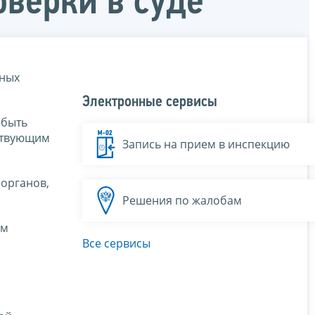
оверки в суде
нных
Электронные сервисы
 быть
тствующим
Запись на прием в инспекцию
органов,
Решения по жалобам
ам
Все сервисы