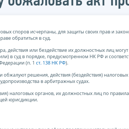
у обжаловать акт пр
овых споров исчерпаны, для защиты своих прав и зако
раве обратиться в суд.
а, действия или бездействие их должностных лиц могут
ли) в суд в порядке, предусмотренном НК РФ и соотве
Федерации (п. 1
ст. 138 НК РФ
).
 обжалуют решения, действия (бездействия) налоговых 
удопроизводства в арбитражных судах.
вия) налоговых органов, их должностных лиц по правил
бщей юрисдикции.