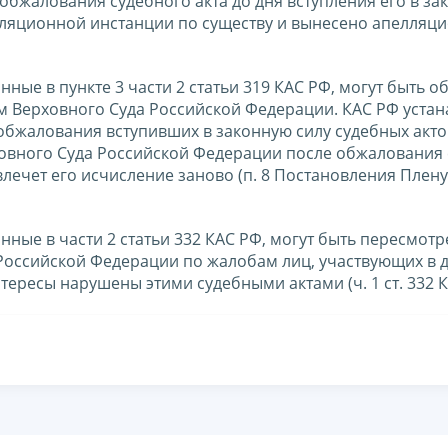
бжалования судебного акта до дня вступления его в за
елляционной инстанции по существу и вынесено апелляц
нные в пункте 3 части 2 статьи 319 КАС РФ, могут быть 
 Верховного Суда Российской Федерации. КАС РФ устан
бжалования вступивших в законную силу судебных акто
овного Суда Российской Федерации после обжалования
лечет его исчисление заново (п. 8 Постановления Плен
нные в части 2 статьи 332 КАС РФ, могут быть пересмотр
оссийской Федерации по жалобам лиц, участвующих в д
нтересы нарушены этими судебными актами (ч. 1 ст. 332 К