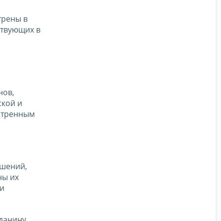
трены в
ствующих в
нов,
ской и
отренным
ешений,
ны их
ии
данину,