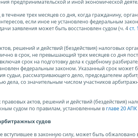
ения предпринимательской и иной экономической деяте
в течение трех месяцев со дня, когда гражданину, орга
интересов, если иное не установлено федеральным зако
чи заявления может быть восстановлен судом (ч. 4
ст.
тов, решений и действий (бездействия) налоговых орга
ично в срок, не превышающий трех месяцев со дня пос
включая срок на подготовку дела к судебному разбирате
становлен федеральным законом. Указанный срок может 
ия судьи, рассматривающего дело, председателем арби
тью дела, со значительным числом участников арбитраж
правовых актов, решений и действий (бездействия) нал
жным судом по правилам, установленным в
главе 20 АПК
 арбитражных судов
е вступившее в законную силу, может быть обжаловано в