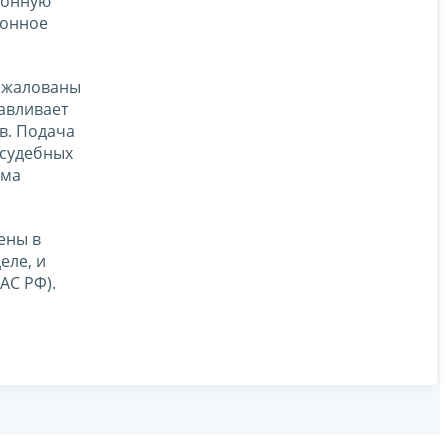
конную
ионное
обжалованы
авливает
в. Подача
 судебных
ума
ены в
еле, и
АС РФ).