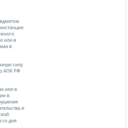
редметом
 инстанции
ажного
ю или в
ами в
онную силу
но АПК РФ
ью или в
ии в
арушения
тельства и
ской
в со дня