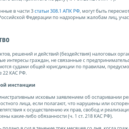
анные в части 3
статьи 308.1 АПК РФ
, могут быть пересмо
Российской Федерации по надзорным жалобам лиц, уча
тво
тов, решений и действий (бездействия) налоговых орга
ые интересы граждан, не связанные с предприниматель
аются судами общей юрисдикции по правилам, предусм
е 22 КАС РФ.
вой инстанции
дминистративным исковым заявлением об оспаривании р
ностного лица, если полагают, что нарушены или оспоре
епятствия к осуществлению их прав, свобод и реализац
ны какие-либо обязанности (ч. 1 ст. 218 КАС РФ).
подано в суд в течение трех месяцев со дня, когда граж