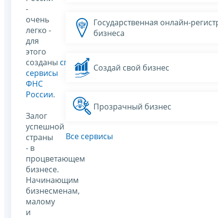
-
очень
Государственная онлайн-регист
легко -
бизнеса
для
этого
созданы
специальные
Создай свой бизнес
сервисы
ФНС
России
.
Прозрачный бизнес
Залог
успешной
Все сервисы
страны
- в
процветающем
бизнесе.
Начинающим
бизнесменам,
малому
и