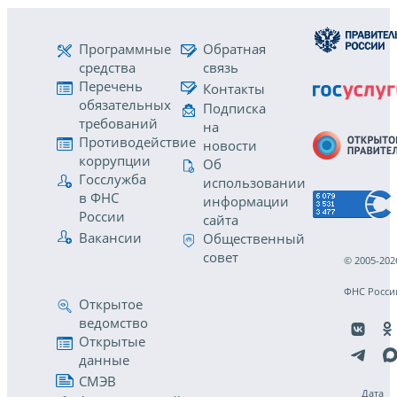
Программные
Обратная
средства
связь
Перечень
Контакты
обязательных
Подписка
требований
на
Противодействие
новости
коррупции
Об
Госслужба
использовании
в ФНС
информации
России
сайта
Вакансии
Общественный
совет
© 2005-202
ФНС Росси
Открытое
ведомство
Открытые
данные
СМЭВ
Дата