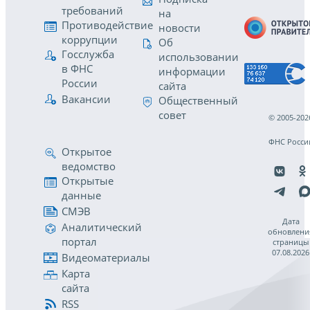
требований
на
Противодействие
новости
коррупции
Об
Госслужба
использовании
в ФНС
информации
России
сайта
Вакансии
Общественный
совет
© 2005-202
ФНС Росси
Открытое
ведомство
Открытые
данные
СМЭВ
Дата
Аналитический
обновлени
портал
страницы
07.08.2026
Видеоматериалы
Карта
сайта
RSS