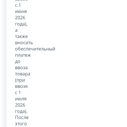
с 1
июня
2026
года),
а
также
вносить
обеспечительный
платеж
до
ввоза
товара
(при
ввозе
с 1
июля
2026
года).
После
этого