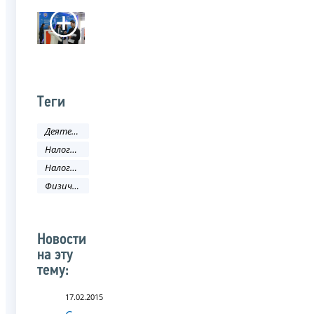
Теги
Деятельность ФНС
Налоговое законодательство
Налоговый кодекс
Физическое лицо
Новости
на эту
тему:
17.02.2015