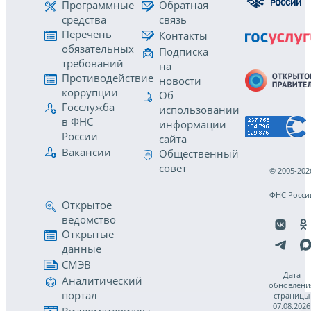
Программные
Обратная
средства
связь
Перечень
Контакты
обязательных
Подписка
требований
на
Противодействие
новости
коррупции
Об
Госслужба
использовании
в ФНС
информации
России
сайта
Вакансии
Общественный
совет
© 2005-202
ФНС Росси
Открытое
ведомство
Открытые
данные
СМЭВ
Дата
Аналитический
обновлени
портал
страницы
07.08.2026