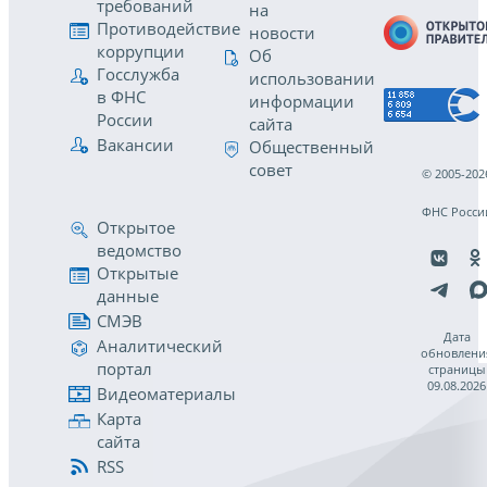
требований
на
Противодействие
новости
коррупции
Об
Госслужба
использовании
в ФНС
информации
России
сайта
Вакансии
Общественный
совет
© 2005-202
ФНС Росси
Открытое
ведомство
Открытые
данные
СМЭВ
Дата
Аналитический
обновлени
портал
страницы
09.08.2026
Видеоматериалы
Карта
сайта
RSS