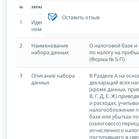
№
ХАРАКТЕРИСТИКА
ЗНАЧЕНИЕ ХАРАКТЕРИСТИК
Оставить отзыв
1
Идентификационный
7707329152-profitor
номер
2
Наименование
О налоговой базе и
набора данных
по налогу на прибы
(Форма № 5-П)
3
Описание набора
В Разделе А на осн
данных
деклараций всех н
(кроме данных, прив
В, Г, Д, Е, Ж) приво
и расходах, учитыв
налогообложении п
базе или убытках по
(налогового) период
исчисленного налог
поступившего в свя