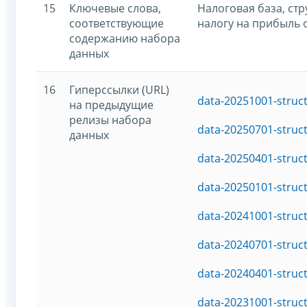
15
Ключевые слова,
Налоговая база, ст
соответствующие
налогу на прибыль 
содержанию набора
данных
16
Гиперссылки (URL)
data-20251001-struc
на предыдущие
релизы набора
data-20250701-struc
данных
data-20250401-struc
data-20250101-struc
data-20241001-struc
data-20240701-struc
data-20240401-struc
data-20231001-struc