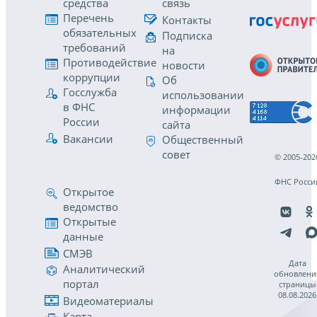
средства
связь
Перечень
Контакты
обязательных
Подписка
требований
на
Противодействие
новости
коррупции
Об
Госслужба
использовании
в ФНС
информации
России
сайта
Вакансии
Общественный
совет
© 2005-202
ФНС Росси
Открытое
ведомство
Открытые
данные
СМЭВ
Дата
Аналитический
обновлени
портал
страницы
08.08.2026
Видеоматериалы
Карта