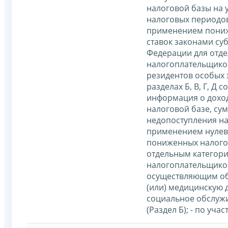
налоговой базы на
налоговых периодов,
применением пони
ставок законами су
Федерации для отде
налогоплательщико
резидентов особых 
разделах Б, В, Г, Д 
информация о доход
налоговой базе, су
недопоступления нал
применением нулевы
пониженных налого
отдельным категор
налогоплательщиков
осуществляющим об
(или) медицинскую 
социальное обслуж
(Раздел Б); - по уч