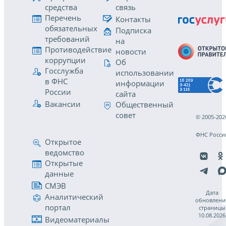
средства
связь
Перечень
Контакты
обязательных
Подписка
требований
на
Противодействие
новости
коррупции
Об
Госслужба
использовании
в ФНС
информации
России
сайта
Вакансии
Общественный
совет
© 2005-202
ФНС Росси
Открытое
ведомство
Открытые
данные
СМЭВ
Дата
Аналитический
обновлени
портал
страницы
10.08.2026
Видеоматериалы