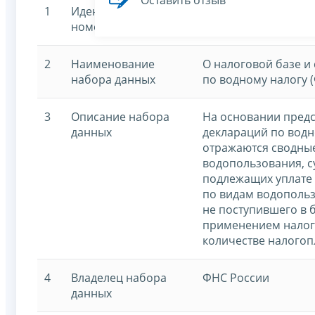
Оставить отзыв
1
Идентификационный
7707329152-waterta
номер
2
Наименование
О налоговой базе и
набора данных
по водному налогу 
3
Описание набора
На основании пред
данных
деклараций по водн
отражаются сводны
водопользования, с
подлежащих уплате 
по видам водопольз
не поступившего в б
применением налого
количестве налогоп
4
Владелец набора
ФНС России
данных