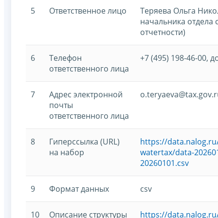
5
Ответственное лицо
Теряева Ольга Нико
начальника отдела 
отчетности)
6
Телефон
+7 (495) 198-46-00, д
ответственного лица
7
Адрес электронной
o.teryaeva@tax.gov.r
почты
ответственного лица
8
Гиперссылка (URL)
https://data.nalog.
на набор
watertax/data-202601
20260101.csv
9
Формат данных
csv
10
Описание структуры
https://data.nalog.