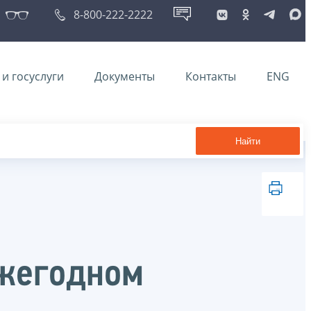
8-800-222-2222
и госуслуги
Документы
Контакты
ENG
Найти
ежегодном