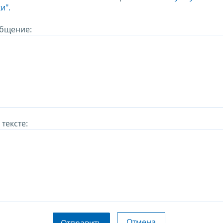
и".
бщение:
тексте:
Отмена
Отправить