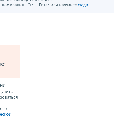
цию клавиш: Ctrl + Enter или нажмите
сюда
.
тся
ФНС
лучить
зоваться
ого
ческой