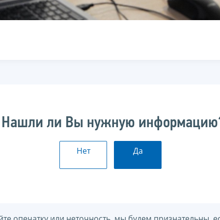
Нашли ли Вы нужную информацию
Нет
Да
йте опечатку или неточность, мы будем признательны, е