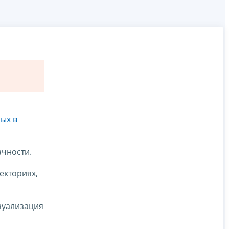
ых в
чности.
екториях,
изуализация