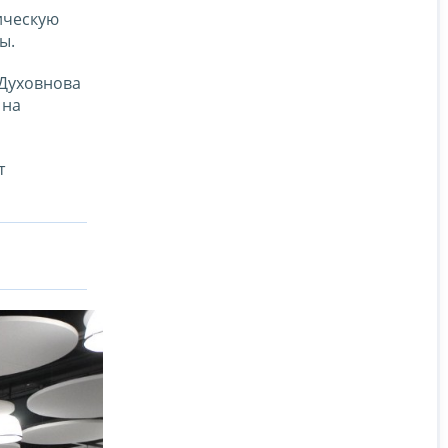
ическую
ы.
 Духовнова
 на
т