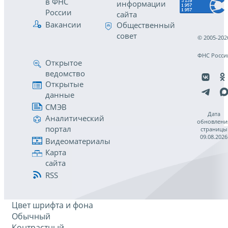
в ФНС
информации
России
сайта
Вакансии
Общественный
совет
© 2005-202
ФНС Росси
Открытое
ведомство
Открытые
данные
СМЭВ
Дата
Аналитический
обновлени
портал
страницы
09.08.2026
Видеоматериалы
Карта
сайта
RSS
Цвет шрифта и фона
Обычный
Контрастный