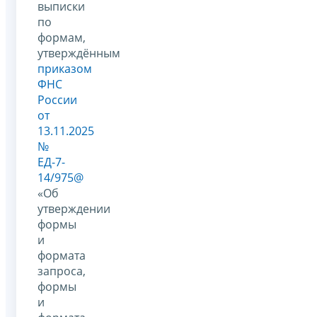
выписки
по
формам,
утверждённым
приказом
ФНС
России
от
13.11.2025
№
ЕД-7-
14/975@
«Об
утверждении
формы
и
формата
запроса,
формы
и