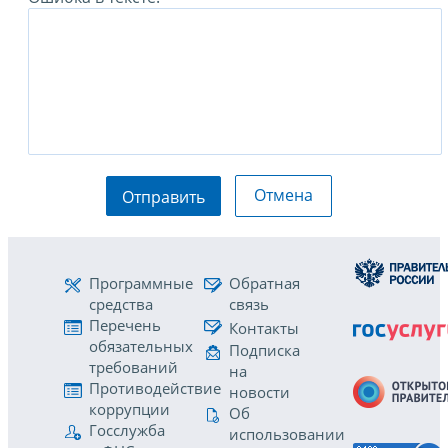
Отмена
Отправить
Программные
Обратная
средства
связь
Перечень
Контакты
обязательных
Подписка
требований
на
Противодействие
новости
коррупции
Об
Госслужба
использовании