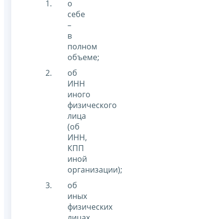
о
себе
–
в
полном
объеме;
об
ИНН
иного
физического
лица
(об
ИНН,
КПП
иной
организации);
об
иных
физических
лицах