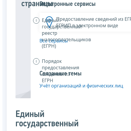
страницы
Электронные сервисы
Предоставление сведений из Е
Единый
ЕГРИП в электронном виде
государственный
реестр
налогоплательщиков
Все сервисы
(ЕГРН)
Порядок
предоставления
Связанные темы
сведений из
ЕГРН
Учёт организаций и физических лиц
Единый
государственный