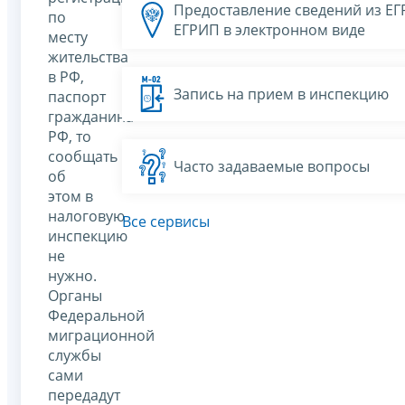
Предоставление сведений из Е
по
ЕГРИП в электронном виде
месту
жительства
в РФ,
Запись на прием в инспекцию
паспорт
гражданина
РФ, то
сообщать
Часто задаваемые вопросы
об
этом в
налоговую
Все сервисы
инспекцию
не
нужно.
Органы
Федеральной
миграционной
службы
сами
передадут