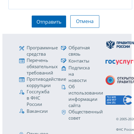
Отмена
Отправить
Программные
Обратная
средства
связь
Перечень
Контакты
обязательных
Подписка
требований
на
Противодействие
новости
коррупции
Об
Госслужба
использовании
в ФНС
информации
России
сайта
Вакансии
Общественный
совет
© 2005-202
ФНС Росси
Открытое