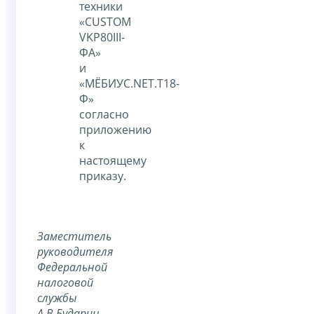
техники
«CUSTOM
VKP80III-
ФА»
и
«МЁБИУС.NET.T18-
Ф»
согласно
приложению
к
настоящему
приказу.
Заместитель
руководителя
Федеральной
налоговой
службы
А.В.Бударин