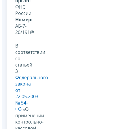
орган:
ФНС
России
Номер:
АБ-7-
20/191@
В
соответствии
со
статьей
3
Федерального
закона
от
22.05.2003
№ 54-
ФЗ
«О
применении
контрольно-
кассовой