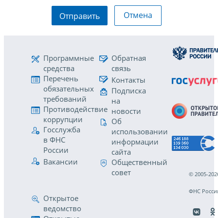
Отмена
Отправить
Программные
Обратная
средства
связь
Перечень
Контакты
обязательных
Подписка
требований
на
Противодействие
новости
коррупции
Об
Госслужба
использовании
в ФНС
информации
России
сайта
Вакансии
Общественный
совет
© 2005-202
ФНС Росси
Открытое
ведомство