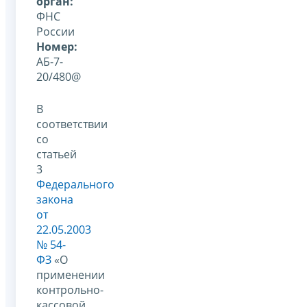
орган:
ФНС
России
Номер:
АБ-7-
20/480@
В
соответствии
со
статьей
3
Федерального
закона
от
22.05.2003
№ 54-
ФЗ
«О
применении
контрольно-
кассовой