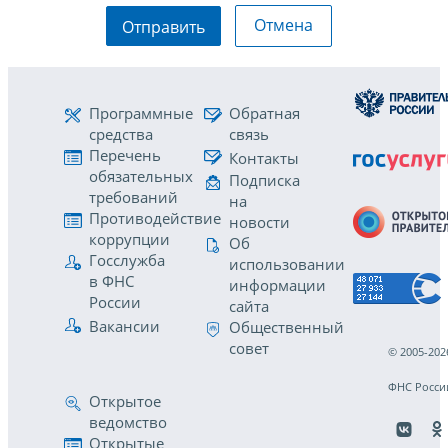
Отмена
Отправить
Программные
Обратная
средства
связь
Перечень
Контакты
обязательных
Подписка
требований
на
Противодействие
новости
коррупции
Об
Госслужба
использовании
в ФНС
информации
России
сайта
Вакансии
Общественный
совет
© 2005-202
ФНС Росси
Открытое
ведомство
Открытые