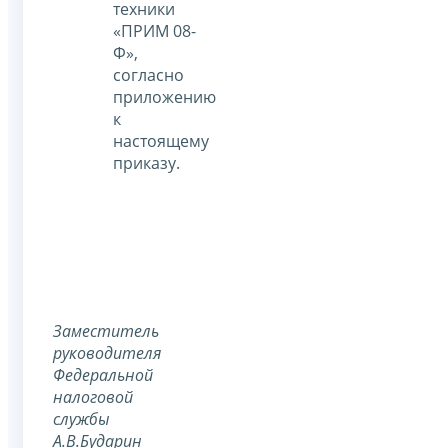
техники
«ПРИМ 08-
Ф»,
согласно
приложению
к
настоящему
приказу.
Заместитель
руководителя
Федеральной
налоговой
службы
А.В.Бударин