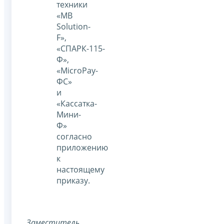
техники
«MB
Solution-
F»,
«СПАРК-115-
Ф»,
«MicroPay-
ФС»
и
«Кассатка-
Мини-
Ф»
согласно
приложению
к
настоящему
приказу.
Заместитель