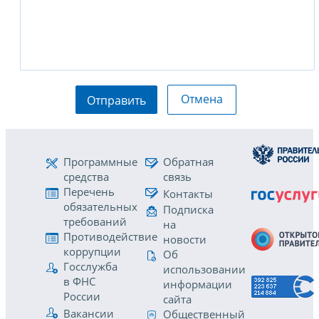
Отмена
Отправить
Программные
Обратная
средства
связь
Перечень
Контакты
обязательных
Подписка
требований
на
Противодействие
новости
коррупции
Об
Госслужба
использовании
в ФНС
информации
России
сайта
Вакансии
Общественный