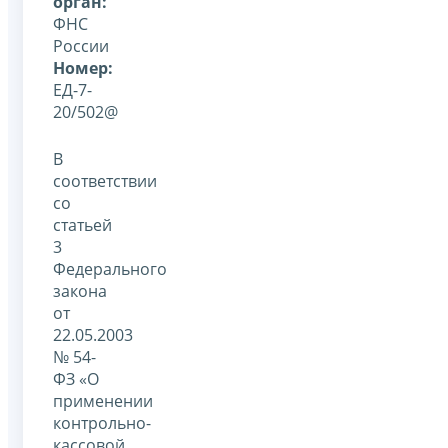
орган:
ФНС
России
Номер:
ЕД-7-
20/502@
В
соответствии
со
статьей
3
Федерального
закона
от
22.05.2003
№ 54-
ФЗ «О
применении
контрольно-
кассовой