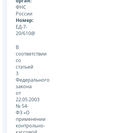
орган:
ФНС
России
Номер:
ЕД-7-
20/610@
В
соответствии
со
статьей
3
Федерального
закона
от
22.05.2003
№ 54-
ФЗ «О
применении
контрольно-
кассовой