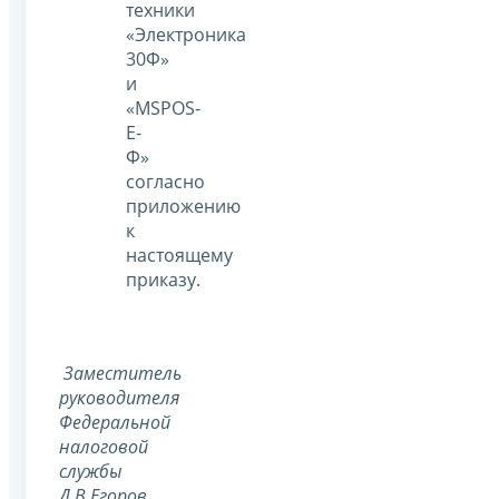
техники
«Электроника
30Ф»
и
«MSPOS-
E-
Ф»
согласно
приложению
к
настоящему
приказу.
Заместитель
руководителя
Федеральной
налоговой
службы
Д.В.Егоров