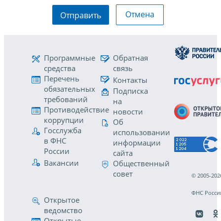
Отмена
Отправить
Программные
Обратная
средства
связь
Перечень
Контакты
обязательных
Подписка
требований
на
Противодействие
новости
коррупции
Об
Госслужба
использовании
в ФНС
информации
России
сайта
Вакансии
Общественный
совет
© 2005-202
ФНС Росси
Открытое
ведомство
Открытые