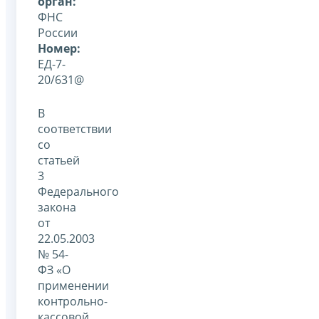
орган:
ФНС
России
Номер:
ЕД-7-
20/631@
В
соответствии
со
статьей
3
Федерального
закона
от
22.05.2003
№ 54-
ФЗ «О
применении
контрольно-
кассовой