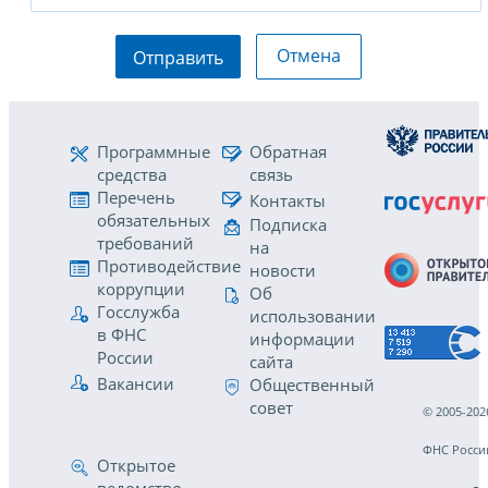
Отмена
Отправить
Программные
Обратная
средства
связь
Перечень
Контакты
обязательных
Подписка
требований
на
Противодействие
новости
коррупции
Об
Госслужба
использовании
в ФНС
информации
России
сайта
Вакансии
Общественный
совет
© 2005-202
ФНС Росси
Открытое