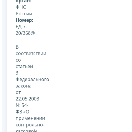
орган:
ФНС
России
Номер:
ЕД-7-
20/368@
В
соответствии
со
статьей
3
Федерального
закона
от
22.05.2003
№ 54-
ФЗ «О
применении
контрольно-
кассовой