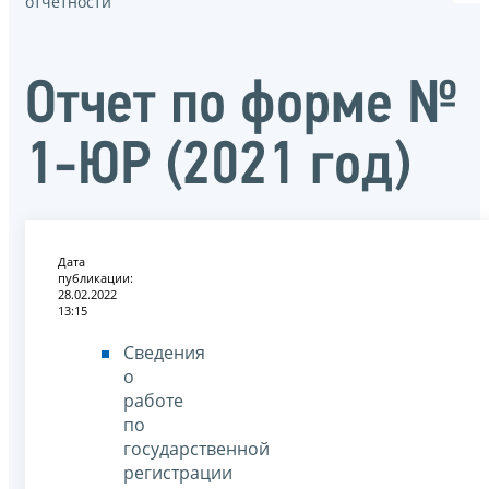
отчётности
Отчет по форме №
1-ЮР (2021 год)
Дата
публикации:
28.02.2022
13:15
Сведения
о
работе
по
государственной
регистрации