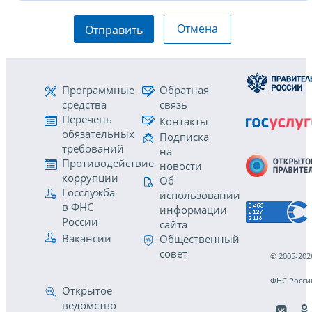
Отмена
Отправить
Программные
Обратная
средства
связь
Перечень
Контакты
обязательных
Подписка
требований
на
Противодействие
новости
коррупции
Об
Госслужба
использовании
в ФНС
информации
России
сайта
Вакансии
Общественный
совет
© 2005-202
ФНС Росси
Открытое
ведомство