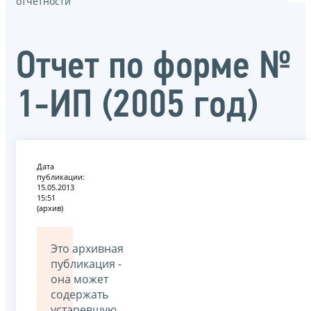
отчётности
Отчет по форме №
1-ИП (2005 год)
Дата
публикации:
15.05.2013
15:51
(архив)
Это архивная
публикация -
она может
содержать
устаревшую