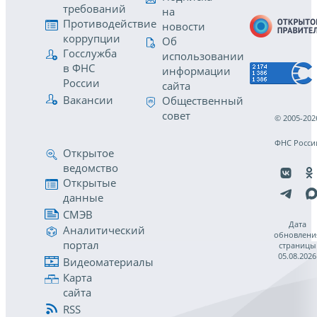
требований
на
Противодействие
новости
коррупции
Об
Госслужба
использовании
в ФНС
информации
России
сайта
Вакансии
Общественный
совет
© 2005-202
ФНС Росси
Открытое
ведомство
Открытые
данные
СМЭВ
Дата
Аналитический
обновлени
портал
страницы
05.08.2026
Видеоматериалы
Карта
сайта
RSS