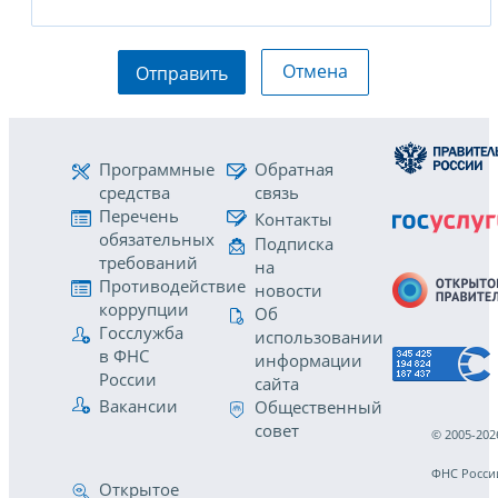
Отмена
Отправить
Программные
Обратная
средства
связь
Перечень
Контакты
обязательных
Подписка
требований
на
Противодействие
новости
коррупции
Об
Госслужба
использовании
в ФНС
информации
России
сайта
Вакансии
Общественный
совет
© 2005-202
ФНС Росси
Открытое