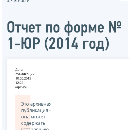
отчётности
Отчет по форме №
1-ЮР (2014 год)
Дата
публикации:
10.03.2015
12:22
(архив)
Это архивная
публикация -
она может
содержать
устаревшую