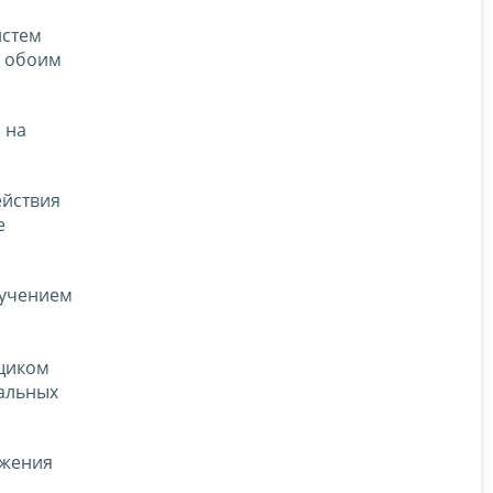
истем
о обоим
 на
ействия
е
лучением
ьщиком
альных
ожения