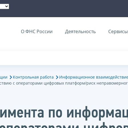
О ФНС России
Деятельность
Сервисы 
ации
Контрольная работа
Информационное взаимодействи
ствию с операторами цифровых платформ/риск неправомерног
римента по информа