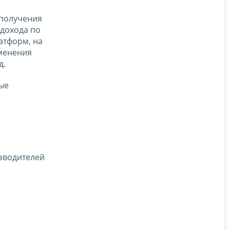
 получения
 дохода по
атформ, на
именения
д.
ые
зводителей