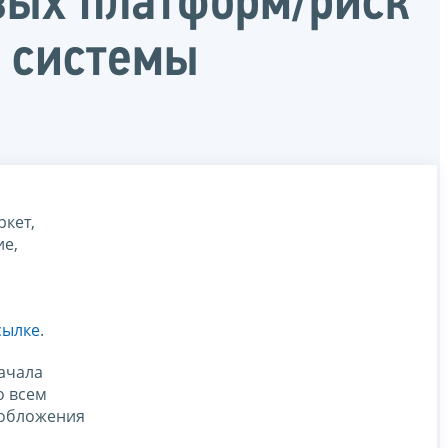
вых платформ/риск
 системы
ркет,
ие,
сылке
.
ачала
о всем
ообложения