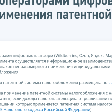
 операторами цифро
именения патентной
орами цифровых платформ (Wildberries, Оzon, Яндекс Ма
еримента осуществляется информационное взаимодейств
изнаков неправомерного применения индивидуальными
бложения.
я патентной системы налогообложения размещена по
с
на применение патентной системы налогообложения с н
атент, если доходы налогоплательщика от реализации п
ношении которых применяется патентная система налог
.45 Налогового кодекса Российской Федерации
).