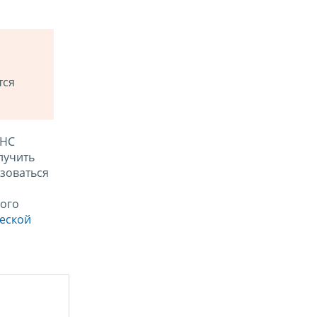
тся
ФНС
лучить
зоваться
ого
ческой