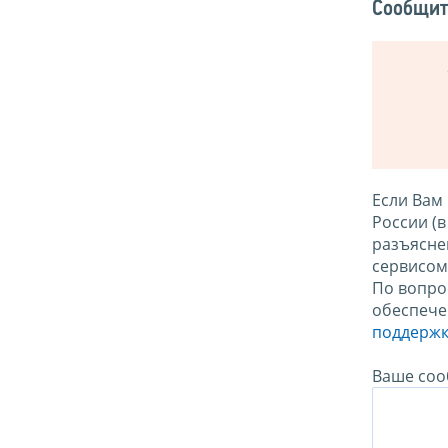
Сообщит
Если Вам
России (
разъясне
сервисо
По вопро
обеспече
поддержк
Ваше соо