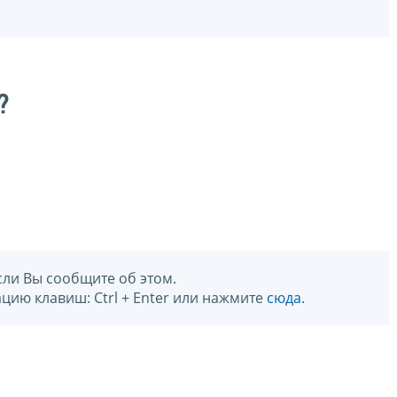
?
сли Вы сообщите об этом.
цию клавиш: Ctrl + Enter или нажмите
сюда
.