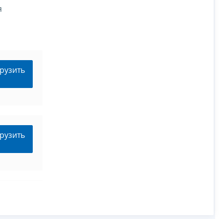
я
рузить
рузить