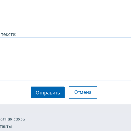
тексте:
Отмена
Отправить
атная связь
такты