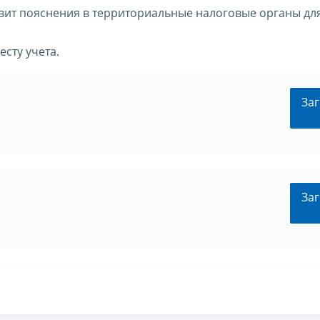
вит пояснения в территориальные налоговые органы дл
есту учета.
Заг
Заг