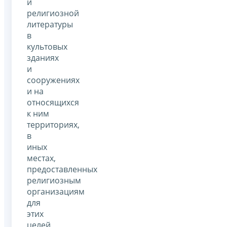
и
религиозной
литературы
в
культовых
зданиях
и
сооружениях
и на
относящихся
к ним
территориях,
в
иных
местах,
предоставленных
религиозным
организациям
для
этих
целей,