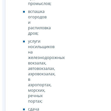
промыслов;
вспашка
огородов
и
распиловка
дров;
услуги
носильщиков
на
железнодорожных
вокзалах,
автовокзалах,
аэровокзалах,
в
аэропортах,
морских,
речных
портах;
сдача