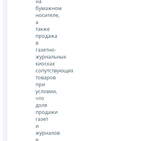
на
бумажном
носителе,
а
также
продажа
в
газетно-
журнальных
киосках
сопутствующих
товаров
при
условии,
что
доля
продажи
газет
и
журналов
в