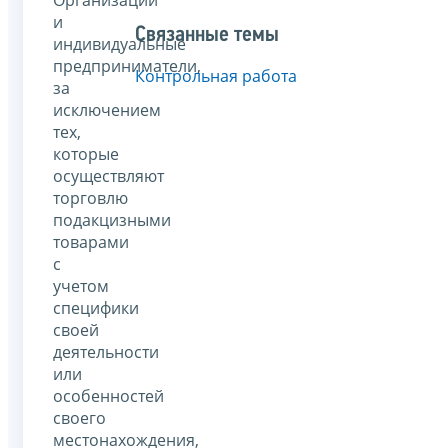
и
Связанные темы
индивидуальные
предприниматели,
Контрольная работа
за
исключением
тех,
которые
осуществляют
торговлю
подакцизными
товарами
с
учетом
специфики
своей
деятельности
или
особенностей
своего
местонахождения,