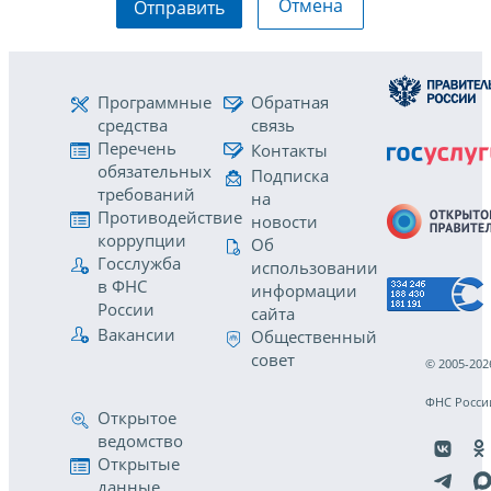
Отмена
Отправить
Программные
Обратная
средства
связь
Перечень
Контакты
обязательных
Подписка
требований
на
Противодействие
новости
коррупции
Об
Госслужба
использовании
в ФНС
информации
России
сайта
Вакансии
Общественный
совет
© 2005-202
ФНС Росси
Открытое
ведомство
Открытые
данные