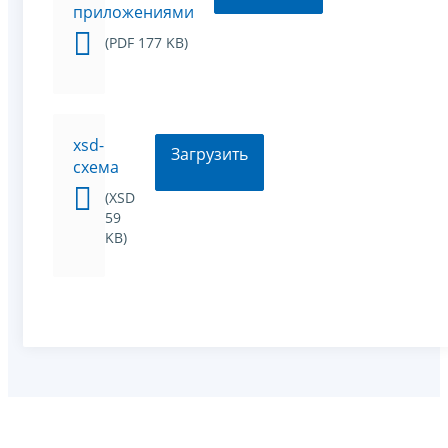
приложениями
(PDF 177 KB)
xsd-
Загрузить
схема
(XSD
59
KB)