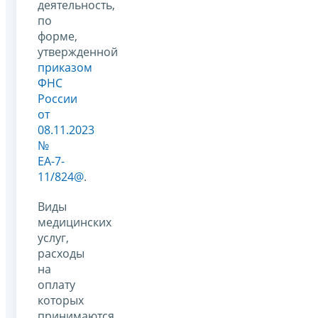
деятельность,
по
форме,
утвержденной
приказом
ФНС
России
от
08.11.2023
№
ЕА-7-
11/824@
.
Виды
медицинских
услуг,
расходы
на
оплату
которых
принимаются