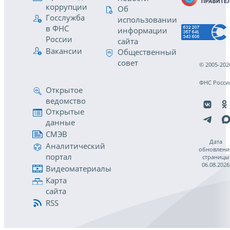
коррупции
Об
Госслужба
использовании
в ФНС
информации
России
сайта
Вакансии
Общественный
совет
© 2005-202
ФНС Росси
Открытое
ведомство
Открытые
данные
СМЭВ
Дата
Аналитический
обновлени
портал
страницы
06.08.2026
Видеоматериалы
Карта
сайта
RSS