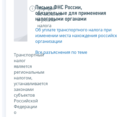
Письма ФНС России,
Порядок
обязательные для применения
исчисления
налоговыми органами
и уплаты
налога
Об уплате транспортного налога при
изменении места нахождения российс
организации
Все разъяснения по теме
Транспортный
налог
является
региональным
налогом,
устанавливается
законами
субъектов
Российской
Федерации
о