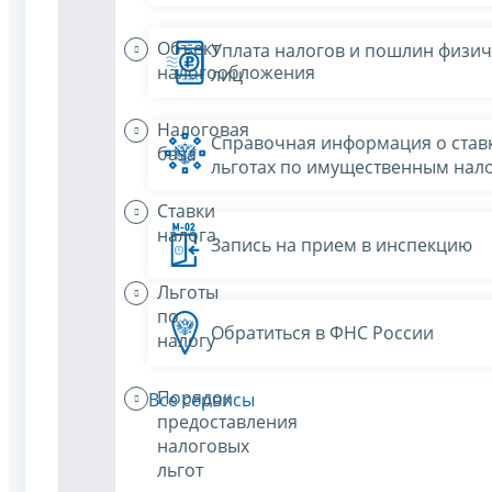
Объект
Уплата налогов и пошлин физич
налогообложения
лиц
Налоговая
Справочная информация о ставк
база
льготах по имущественным нал
Ставки
налога
Запись на прием в инспекцию
Льготы
по
Обратиться в ФНС России
налогу
Порядок
Все сервисы
предоставления
налоговых
льгот