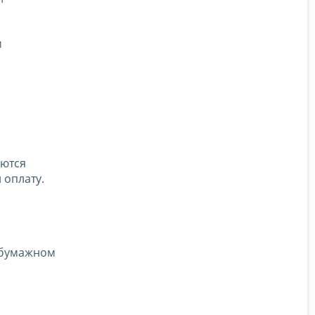
м
яются
 оплату.
а бумажном