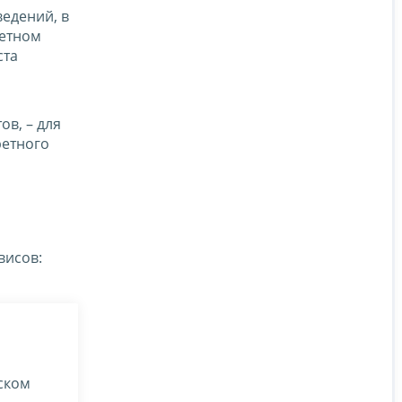
едений, в
ретном
ста
в, – для
ретного
висов:
ском