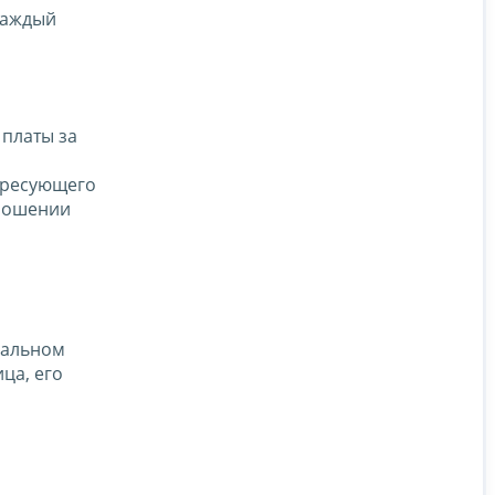
каждый
 платы за
ересующего
тношении
уальном
ца, его