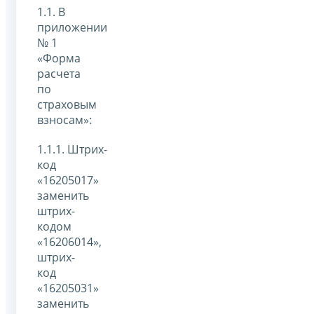
1.1. В
приложении
№ 1
«Форма
расчета
по
страховым
взносам»:
1.1.1. Штрих-
код
«16205017»
заменить
штрих-
кодом
«16206014»,
штрих-
код
«16205031»
заменить