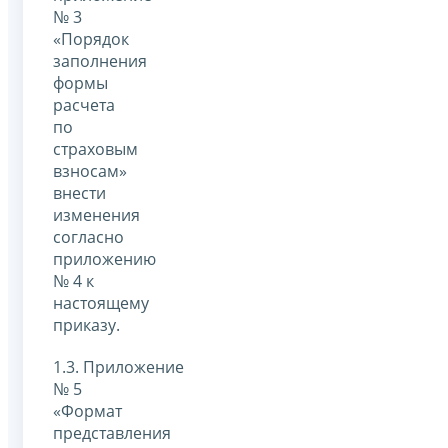
№ 3
«Порядок
заполнения
формы
расчета
по
страховым
взносам»
внести
изменения
согласно
приложению
№ 4 к
настоящему
приказу.
1.3. Приложение
№ 5
«Формат
представления