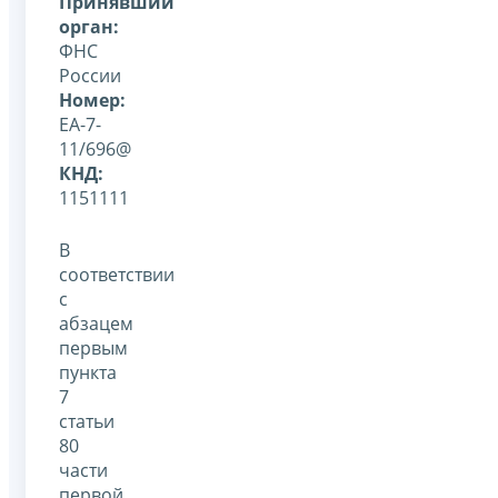
Принявший
орган:
ФНС
России
Номер:
ЕА-7-
11/696@
КНД:
1151111
В
соответствии
с
абзацем
первым
пункта
7
статьи
80
части
первой