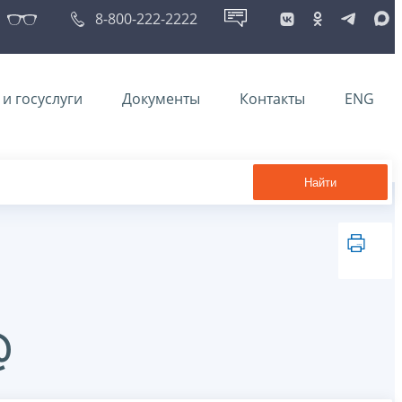
8-800-222-2222
и госуслуги
Документы
Контакты
ENG
Найти
@