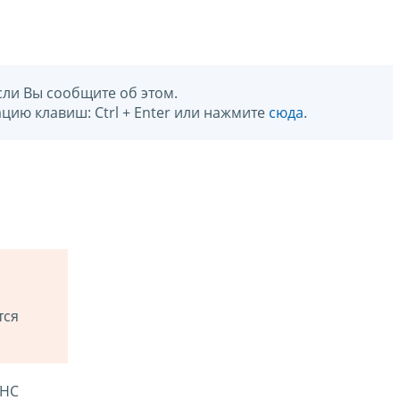
сли Вы сообщите об этом.
цию клавиш: Ctrl + Enter или нажмите
сюда
.
тся
ФНС