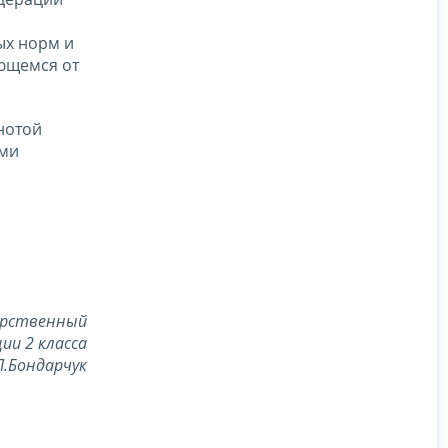
ых норм и
ющемся от
нотой
ыми
арственный
ии 2 класса
Л.Бондарчук