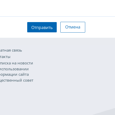
Отмена
Отправить
атная связь
такты
писка на новости
использовании
ормации сайта
ественный совет