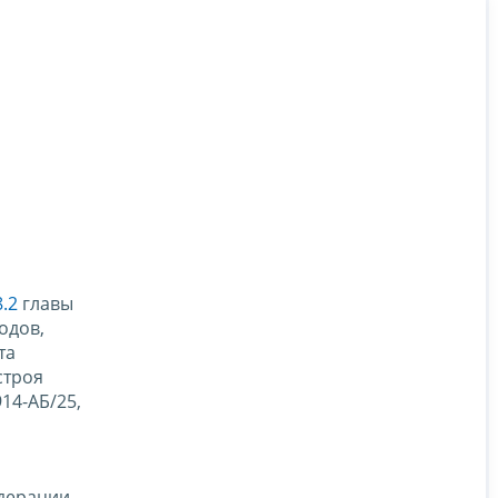
8.2
главы
одов,
та
строя
914-АБ/25,
едерации