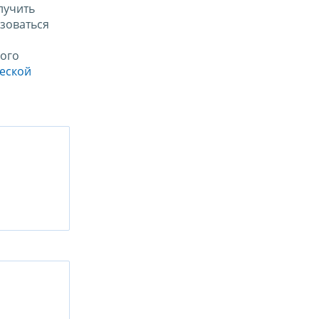
лучить
зоваться
ого
ческой