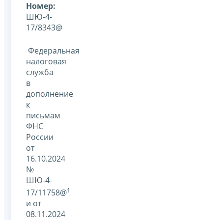
Номер:
ШЮ-4-
17/8343@
Федеральная
налоговая
служба
в
дополнение
к
письмам
ФНС
России
от
16.10.2024
№
ШЮ-4-
1
17/11758@
и от
08.11.2024