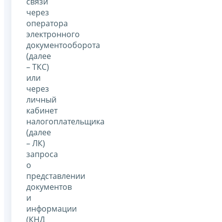
связи
через
оператора
электронного
документооборота
(далее
– ТКС)
или
через
личный
кабинет
налогоплательщика
(далее
– ЛК)
запроса
о
представлении
документов
и
информации
(КНД