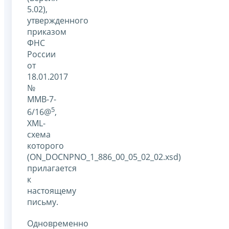
5.02),
утвержденного
приказом
ФНС
России
от
18.01.2017
№
ММВ-7-
5
6/16@
,
XML-
схема
которого
(ON_DOCNPNO_1_886_00_05_02_02.xsd)
прилагается
к
настоящему
письму.
Одновременно