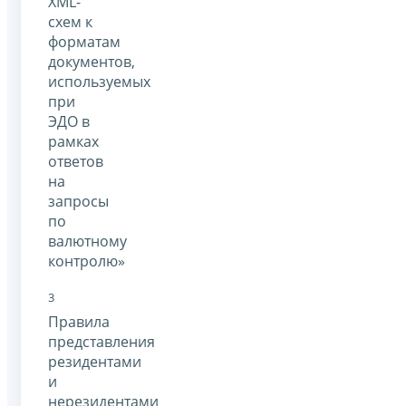
XML-
схем к
форматам
документов,
используемых
при
ЭДО в
рамках
ответов
на
запросы
по
валютному
контролю»
3
Правила
представления
резидентами
и
нерезидентами