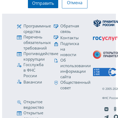
Отмена
Отправить
Программные
Обратная
средства
связь
Перечень
Контакты
обязательных
Подписка
требований
на
Противодействие
новости
коррупции
Об
Госслужба
использовании
в ФНС
информации
России
сайта
Вакансии
Общественный
совет
© 2005-202
ФНС Росси
Открытое
ведомство
Открытые