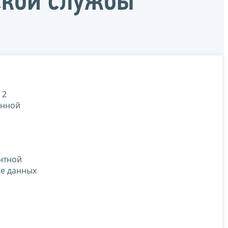
ской службы
 2
енной
нтной
е данных