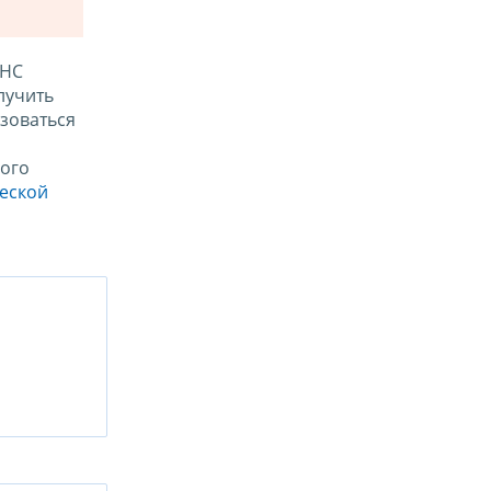
ФНС
лучить
зоваться
ого
ческой