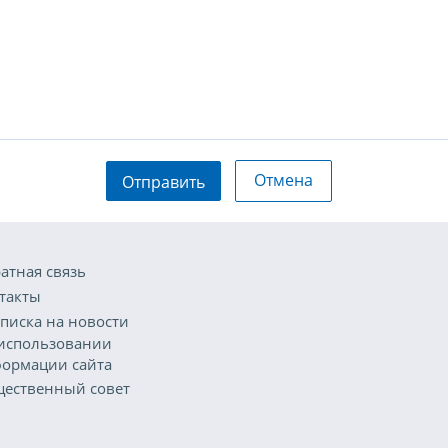
Отмена
Отправить
атная связь
такты
писка на новости
использовании
ормации сайта
ественный совет