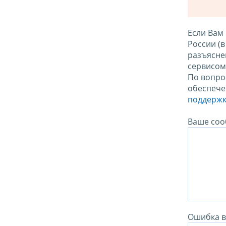
Если Вам
России (
разъясне
сервисо
По вопро
обеспече
поддержк
Ваше соо
Ошибка в 