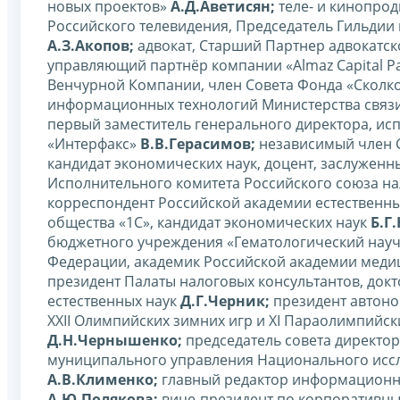
новых проектов»
А.Д.Аветисян;
теле- и кинопро
Российского телевидения, Председатель Гильди
А.З.Акопов;
адвокат, Старший Партнер адвокатс
управляющий партнёр компании «Almaz Capital Pa
Венчурной Компании, член Совета Фонда «Сколко
информационных технологий Министерства связ
первый заместитель генерального директора, и
«Интерфакс»
В.В.Герасимов;
независимый член 
кандидат экономических наук, доцент, заслужен
Исполнительного комитета Российского союза на
корреспондент Российской академии естественн
общества «1С», кандидат экономических наук
Б.Г
бюджетного учреждения «Гематологический науч
Федерации, академик Российской академии медиц
президент Палаты налоговых консультантов, док
естественных наук
Д.Г.Черник;
президент автон
XXII Олимпийских зимних игр и XI Параолимпийски
Д.Н.Чернышенко;
председатель совета директо
муниципального управления Национального иссл
А.В.Клименко;
главный редактор информационны
А.Ю.Полякова;
вице-президент по корпоративн