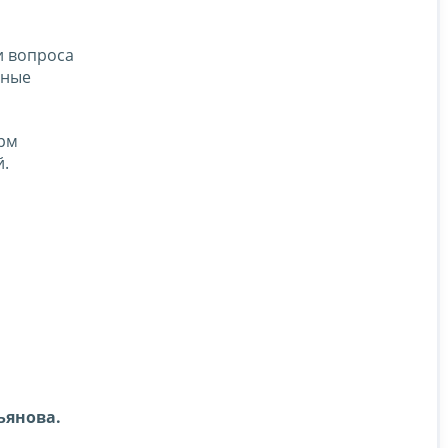
и вопроса
ьные
рм
й.
ьянова.