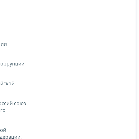
сии
коррупции
ийской
оссий союз
его
кой
дерации,