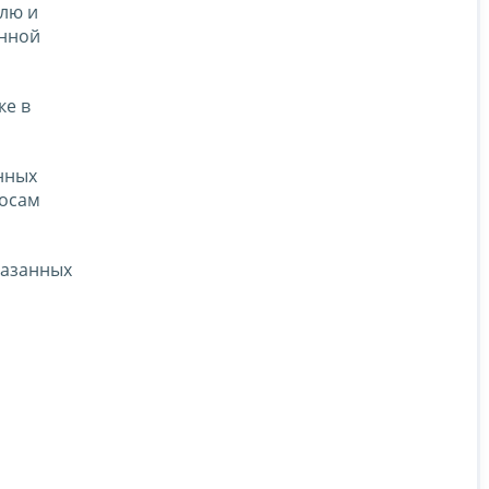
лю и
енной
ке в
нных
росам
казанных