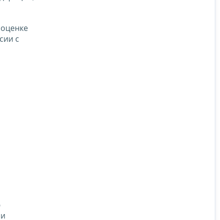
 оценке
сии с
ю
ии