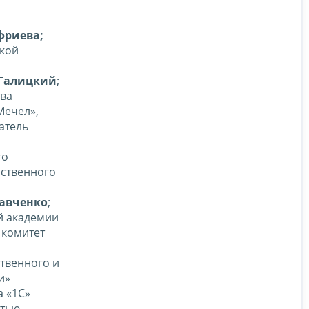
фриева;
ской
.Галицкий
;
тва
Мечел»,
атель
го
рственного
Савченко
;
й академии
 комитет
ственного и
и»
 «1С»
стью