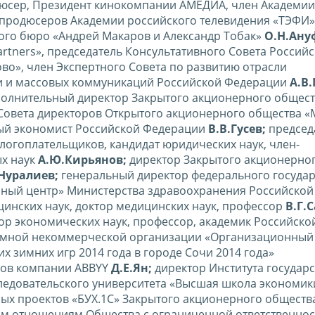
дюсер, Президент кинокомпании АМЕДИА, член Академии
и продюсеров Академии российского телевидения «ТЭФИ»
кого бюро «Андрей Макаров и Александр Тобак»
О.Н.Ану
rtners», председатель Консультативного Совета Россий
во», член Экспертного Совета по развитию отрасли
и и массовых коммуникаций Российской Федерации
А.В
сполнительный директор Закрытого акционерного общес
Совета директоров Открытого акционерного общества «
ный экономист Российской Федерации
В.В.Гусев;
председ
логоплательщиков, кандидат юридических наук, член-
ых наук
А.Ю.Кирьянов;
директор Закрытого акционерно
.Нуралиев;
генеральный директор федерального госуда
ный центр» Министерства здравоохранения Российской
инских наук, доктор медицинских наук, профессор
В.Г.
тор экономических наук, профессор, академик Российско
омной некоммерческой организации «Организационный
х зимних игр 2014 года в городе Сочи 2014 года»
ров компании ABBYY
Д.Е.Ян;
директор Института государ
едовательского университета «Высшая школа экономик
х проектов «БУХ.1С» Закрытого акционерного общества
ым отношениям Общества с ограниченной ответственно