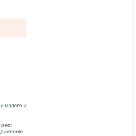
и малого и
ления
одвижению