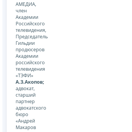
АМЕДИА,
член
Академии
Российского
телевидения,
Председатель
Гильдии
продюсеров
Академии
российского
телевидения
«ТЭФИ»
А.З.Акопов;
адвокат,
старший
партнер
адвокатского
бюро
«Андрей
Макаров