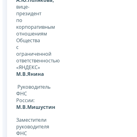
А.Ю.Полякова;
вице-
президент
по
корпоративным
отношениям
Общества
с
ограниченной
ответственностью
«ЯНДЕКС»
М.В.Янина
Руководитель
ФНС
России:
М.В.Мишустин
Заместители
руководителя
ФНС