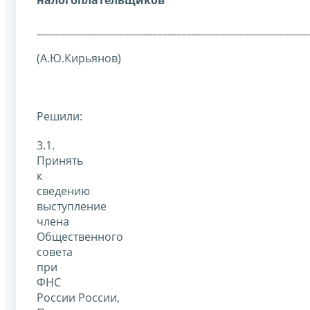
налогоплательщиков
________________________________________________________
(А.Ю.Кирьянов)
Решили:
3.1.
Принять
к
сведению
выступление
члена
Общественного
совета
при
ФНС
России России,