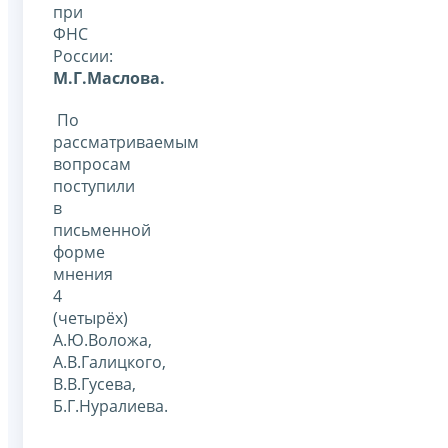
при
ФНС
России:
М.Г.Маслова.
По
рассматриваемым
вопросам
поступили
в
письменной
форме
мнения
4
(четырёх)
А.Ю.Воложа,
А.В.Галицкого,
В.В.Гусева,
Б.Г.Нуралиева.