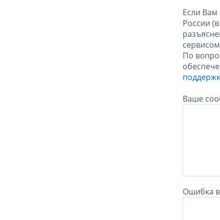
Если Вам
России (
разъясне
сервисо
По вопро
обеспече
поддержк
Ваше соо
Ошибка в 