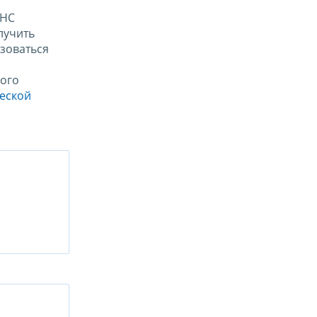
ФНС
лучить
зоваться
ого
ческой