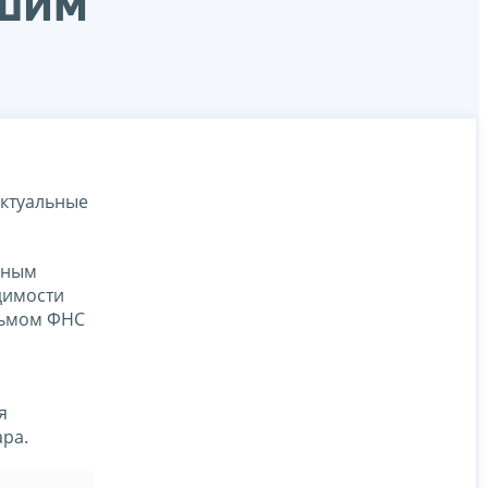
йшим
Актуальные
нным
димости
сьмом ФНС
я
ара.