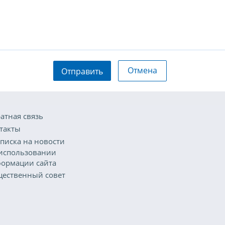
Отмена
Отправить
атная связь
такты
писка на новости
использовании
ормации сайта
ественный совет