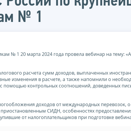
С России по крупне
ам № 1
м № 1 20 марта 2024 года провела вебинар на тему: «
алогового расчета сумм доходов, выплаченных иностра
вные изменения в расчете, а также напомнили о необхо
й с помощью контрольных соотношений, доведенных пи
алогообложения доходов от международных перевозок, о
 приостановленным СИДН, особенностях предоставлени
ступившие от налогоплательщиков при подготовке вебин