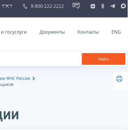
8-800-222-2222
и госуслуги
Документы
Контакты
ENG
Найти
ии ФНС России
ьщиков
ции