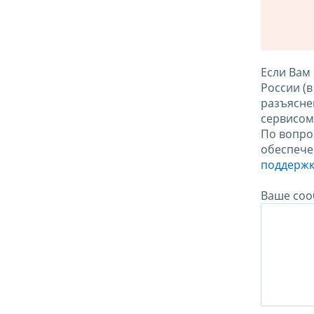
Если Вам
России (
разъясне
сервисо
По вопро
обеспече
поддержк
Ваше соо