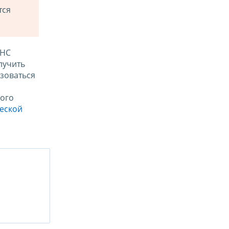
тся
ФНС
лучить
зоваться
ого
ческой