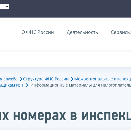
О ФНС России
Деятельность
Сервисы 
я служба
Структура ФНС России
Межрегиональные инспекц
ьщикам № 1
Информационные материалы для налогоплател
х номерах в инспек