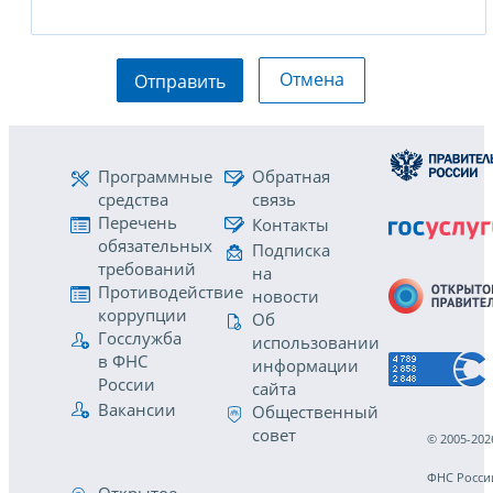
Отмена
Отправить
Программные
Обратная
средства
связь
Перечень
Контакты
обязательных
Подписка
требований
на
Противодействие
новости
коррупции
Об
Госслужба
использовании
в ФНС
информации
России
сайта
Вакансии
Общественный
совет
© 2005-202
ФНС Росси