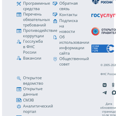
Программные
Обратная
средства
связь
Перечень
Контакты
обязательных
Подписка
требований
на
Противодействие
новости
коррупции
Об
Госслужба
использовании
в ФНС
информации
России
сайта
Вакансии
Общественный
совет
© 2005-202
ФНС Росси
Открытое
ведомство
Открытые
данные
СМЭВ
Дата
Аналитический
обновлени
портал
страницы
10.08.2026