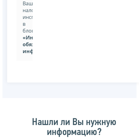
Вашей
налоговой
инспекции,
в
блоке
«Иная
обязательная
информация»
Нашли ли Вы нужную
информацию?