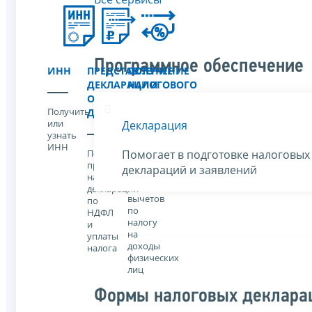
Программное обеспечение
ИНН
ПРЕДСТАВЛЕНИЕ
ПОЛУЧЕНИЕ
ДЕКЛАРАЦИИ
НАЛОГОВОГО
О
ВЫЧЕТА
Получить
ДОХОДАХ
или
Декларация
узнать
Порядок
ИНН
и
Помогает в подготовке налоговых
Порядок
условия
представления
деклараций и заявлений
получения
налоговой
налоговых
декларации
вычетов
по
по
НДФЛ
налогу
и
на
уплаты
доходы
налога
физических
лиц
Формы налоговых деклара