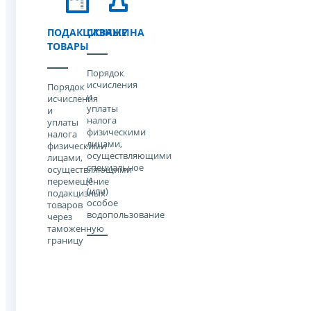
ПОДАКЦИЗНЫЕ
СКВАЖИНА
ТОВАРЫ
Порядок
исчисления
Порядок
и
исчисления
уплаты
и
налога
уплаты
физическими
налога
лицами,
физическими
осуществляющими
лицами,
специальное
осуществляющими
и
перемещение
(или)
подакцизных
особое
товаров
водопользование
через
таможенную
границу