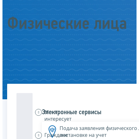
Физические лица
Меня
Электронные сервисы
интересует
Подача заявления физического 
Граждане
постановке на учет