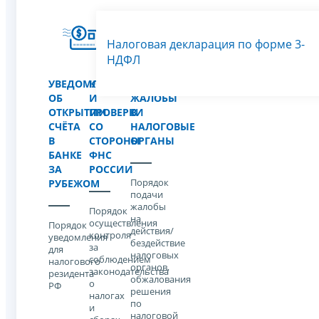
Налоговая декларация по форме 3-
НДФЛ
УВЕДОМЛЕНИЕ
КОНТРОЛЬ
ПОДАЧА
ОБ
И
ЖАЛОБЫ
ОТКРЫТИИ
ПРОВЕРКИ
В
СЧЁТА
СО
НАЛОГОВЫЕ
В
СТОРОНЫ
ОРГАНЫ
БАНКЕ
ФНС
ЗА
РОССИИ
Порядок
РУБЕЖОМ
подачи
жалобы
Порядок
на
осуществления
Порядок
действия/
контроля
уведомления
бездействие
за
для
налоговых
соблюдением
налогового
органов,
законодательства
резидента
обжалования
о
РФ
решения
налогах
по
и
налоговой