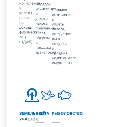
исчисления
Порядок
и
исчисления
Порядок
уплаты
и
исчисления
налога
уплаты
и
на
налога,
уплаты
доходы
получения
налога,
физических
льгот,
получения
лиц
покупка
льгот,
(НДФЛ)
и
покупка
продажа
и
транспорта
продажа
недвижимого
имущества
ЗЕМЕЛЬНЫЙ
ОХОТА
РЫБОЛОВСТВО
УЧАСТОК