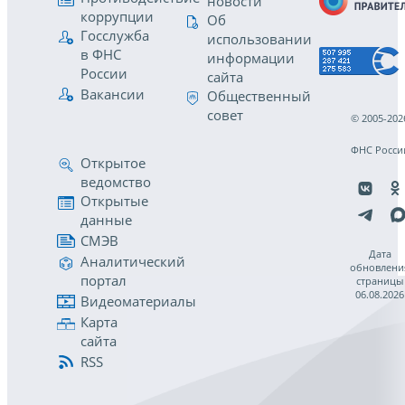
новости
коррупции
Об
Госслужба
использовании
в ФНС
информации
России
сайта
Вакансии
Общественный
совет
© 2005-202
ФНС Росси
Открытое
ведомство
Открытые
данные
СМЭВ
Дата
Аналитический
обновлени
портал
страницы
06.08.2026
Видеоматериалы
Карта
сайта
RSS