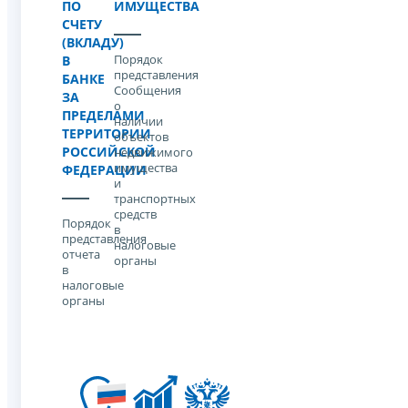
ПО
ИМУЩЕСТВА
СЧЕТУ
(ВКЛАДУ)
Порядок
В
представления
БАНКЕ
Сообщения
ЗА
о
ПРЕДЕЛАМИ
наличии
ТЕРРИТОРИИ
объектов
РОССИЙСКОЙ
недвижимого
имущества
ФЕДЕРАЦИИ
и
транспортных
средств
Порядок
в
представления
налоговые
отчета
органы
в
налоговые
органы