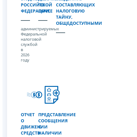
РОССИЙСКОЙ
ПО
СОСТАВЛЯЮЩИХ
ФЕДЕРАЦИИ,
ПОЧТЕ
НАЛОГОВУЮ
ТАЙНУ,
ОБЩЕДОСТУПНЫМИ
администрируемых
Федеральной
налоговой
службой
в
2026
году
ОТЧЕТ
ПРЕДСТАВЛЕНИЕ
О
СООБЩЕНИЯ
ДВИЖЕНИИ
О
СРЕДСТВ
НАЛИЧИИ