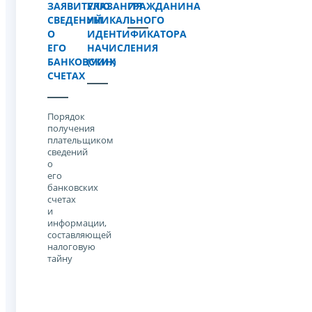
ЗАЯВИТЕЛЮ
УКАЗАНИЯ
ГРАЖДАНИНА
СВЕДЕНИЙ
УНИКАЛЬНОГО
О
ИДЕНТИФИКАТОРА
ЕГО
НАЧИСЛЕНИЯ
БАНКОВСКИХ
(УИН)
СЧЕТАХ
Порядок
получения
плательщиком
сведений
о
его
банковских
счетах
и
информации,
составляющей
налоговую
тайну