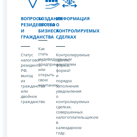
ВОПРОСЫ
СОЗДАНИЕ
ИНФОРМАЦИЯ
РЕЗИДЕНТСТВА
СВОЕГО
О
И
БИЗНЕСА
КОНТРОЛИРУЕМЫХ
ГРАЖДАНСТВА
СДЕЛКАХ
Как
стать
Статус
Контролируемые
индивидуальным
налогового
сделки,
предпринимателем
резидента
форма,
или
РФ,
формат
открыть
выход
и
свою
из
порядок
компанию
гражданства
заполнения
или
уведомления
двойное
о
гражданство
контролируемых
сделках,
совершенных
налогоплательщиком
в
календарном
году,