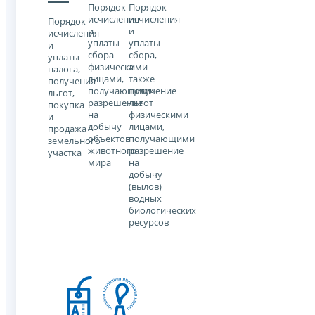
Порядок
Порядок
исчисления
исчисления
Порядок
и
и
исчисления
уплаты
уплаты
и
сбора
сбора,
уплаты
физическими
а
налога,
лицами,
также
получения
получающими
получение
льгот,
разрешение
льгот
покупка
на
физическими
и
добычу
лицами,
продажа
объектов
получающими
земельного
животного
разрешение
участка
мира
на
добычу
(вылов)
водных
биологических
ресурсов