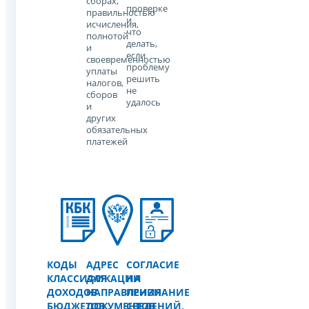
сборах,
проверке
правильностью
и
исчисления,
что
полнотой
делать,
и
если
своевременностью
проблему
уплаты
решить
налогов,
не
сборов
удалось
и
других
обязательных
платежей
КОДЫ
АДРЕС
СОГЛАСИЕ
КЛАССИФИКАЦИИ
ДЛЯ
НА
ДОХОДОВ
НАПРАВЛЕНИЯ
ПРИЗНАНИЕ
БЮДЖЕТОВ
ДОКУМЕНТОВ
СВЕДЕНИЙ,