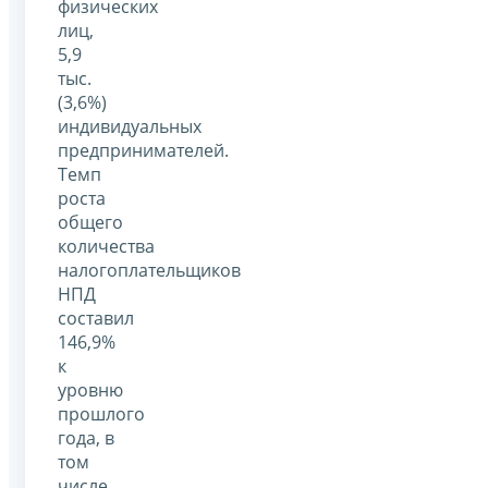
физических
лиц,
5,9
тыс.
(3,6%)
индивидуальных
предпринимателей.
Темп
роста
общего
количества
налогоплательщиков
НПД
составил
146,9%
к
уровню
прошлого
года, в
том
числе,