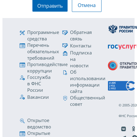
Отмена
Отправить
Программные
Обратная
средства
связь
Перечень
Контакты
обязательных
Подписка
требований
на
Противодействие
новости
коррупции
Об
Госслужба
использовании
в ФНС
информации
России
сайта
Вакансии
Общественный
совет
© 2005-202
ФНС Росси
Открытое
ведомство
Открытые