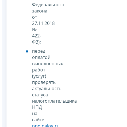
Федерального
закона
от
27.11.2018
№
422-
ФЗ);
перед
оплатой
выполненных
работ
(услуг)
проверять
актуальность
статуса
налогоплательщика
НПД
на
сайте
npd.nalog.ru