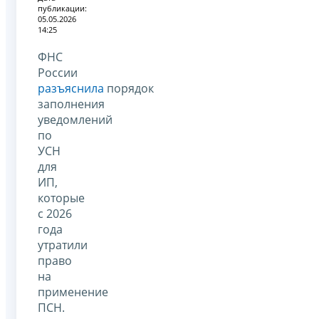
публикации:
05.05.2026
14:25
ФНС
России
разъяснила
порядок
заполнения
уведомлений
по
УСН
для
ИП,
которые
с 2026
года
утратили
право
на
применение
ПСН.