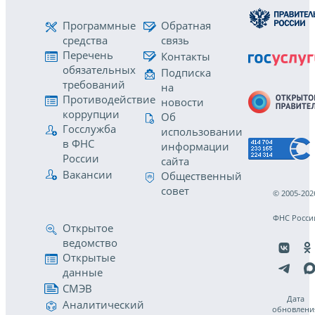
Программные
Обратная
средства
связь
Перечень
Контакты
обязательных
Подписка
требований
на
Противодействие
новости
коррупции
Об
Госслужба
использовании
в ФНС
информации
России
сайта
Вакансии
Общественный
совет
© 2005-202
ФНС Росси
Открытое
ведомство
Открытые
данные
СМЭВ
Дата
Аналитический
обновлени