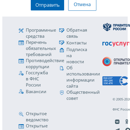
Отмена
Отправить
Программные
Обратная
средства
связь
Перечень
Контакты
обязательных
Подписка
требований
на
Противодействие
новости
коррупции
Об
Госслужба
использовании
в ФНС
информации
России
сайта
Вакансии
Общественный
совет
© 2005-202
ФНС Росси
Открытое
ведомство
Открытые