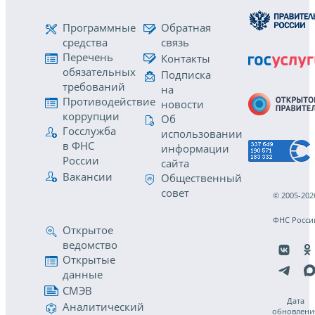
Программные
Обратная
средства
связь
Перечень
Контакты
обязательных
Подписка
требований
на
Противодействие
новости
коррупции
Об
Госслужба
использовании
в ФНС
информации
России
сайта
Вакансии
Общественный
совет
© 2005-202
ФНС Росси
Открытое
ведомство
Открытые
данные
СМЭВ
Дата
Аналитический
обновлени