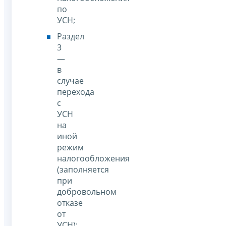
по
УСН;
Раздел
3
—
в
случае
перехода
с
УСН
на
иной
режим
налогообложения
(заполняется
при
добровольном
отказе
от
УСН);