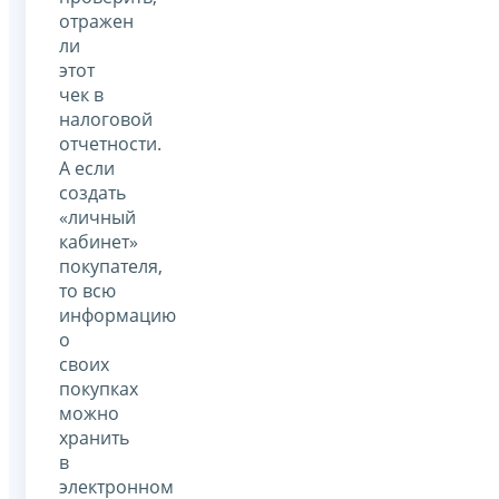
отражен
ли
этот
чек в
налоговой
отчетности.
А если
создать
«личный
кабинет»
покупателя,
то всю
информацию
о
своих
покупках
можно
хранить
в
электронном