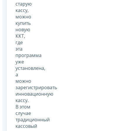
старую
кассу,
можно
купить
новую
ККТ,
где
эта
программа
уже
установлена,
а
можно
зарегистрировать
инновационную
кассу.
В этом
случае
традиционный
кассовый