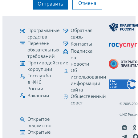
Отмена
Отправить
Программные
Обратная
средства
связь
Перечень
Контакты
обязательных
Подписка
требований
на
Противодействие
новости
коррупции
Об
Госслужба
использовании
в ФНС
информации
России
сайта
Вакансии
Общественный
совет
© 2005-202
ФНС Росси
Открытое
ведомство
Открытые